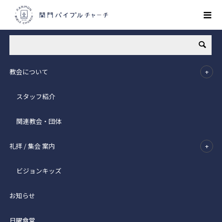
お知らせ
しんしも日曜食堂オープン！【3月29日㊐】
しんしも日曜食堂オープン！【3月29日
教会について
㊐】
スタッフ紹介
2026.03.05
関連教会・団体
『しんしも日曜食堂』を開催します！
世代や国籍を問わず、どなたでもご利用いただける食堂です！
礼拝 / 集会 案内
【確定開催日】3月29日、4月5日、4月19日、以降の日程は順次
ビジョンキッズ
公開。
お知らせ
【開催日】月に2回を予定（隔週）。開催日は『しんしも日曜食
堂』のインスタおよび公式LINEでお知らせいたします。
日曜食堂