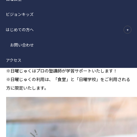
【利用料】こども、大人、どなたでも100円（みなさんのご飯代
ビジョンキッズ
の全額がカンボジアの子ども支援に充てられます。）
はじめての方へ
【時間】12：30スタート。（ラストオーダーは13：20）
【ランチ後のスケジュール】
お問い合わせ
① 日曜学校 14：00～
アクセス
② 日曜じゅく 15：00～
※日曜じゅくはプロの塾講師が学習サポートいたします！
※日曜じゅくの利用は、「食堂」と「日曜学校」をご利用される
方に限定いたします。