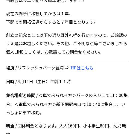
当教会は今年で創立３周年を迎えます！！
現在の場所に移転してからは１年、
下関での開拓伝道からすると７年目となります。
創立の記念として以下の通り野外礼拝を行いますので、ご確認の
うえ是非お越しください。その他、ご不明な点等ございましたら
個人LINEもしくは、お電話にてお問合せください。
/ リフレッシュパーク豊浦 ⇒
場所
HPはこちら
/ 4月11日（主日）午前１１時
日時
/ ＜車で来られる方＞パークの入り口で11：00集
集合場所と時間
合、＜電車で来られる方＞新下関駅南口 で10：40に集合し、い
っしょに車で移動。
/ 団体料金となります。大人160円、小中学生80円、幼児無
料金