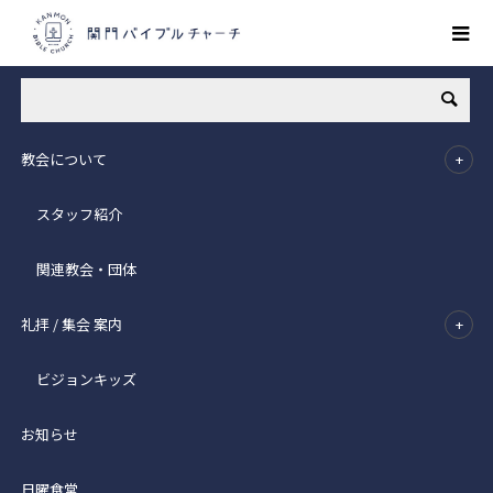
お知らせ
収穫感謝礼拝＆児童祝福式のご案内【11/24（日）11：00】
収穫感謝礼拝＆児童祝福式のご案内
教会について
【11/24（日）11：00】
スタッフ紹介
2024.11.18
関連教会・団体
礼拝 / 集会 案内
ビジョンキッズ
お知らせ
日曜食堂