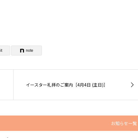
it
note
イースター礼拝のご案内［4月4日 (主日)］
お知らせ一覧