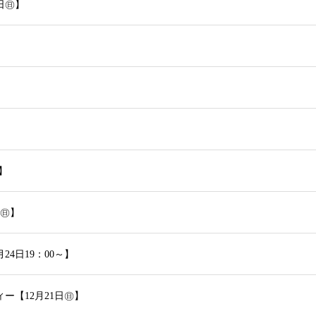
日㊐】
】
日㊐】
4日19：00～】
ー【12月21日㊐】