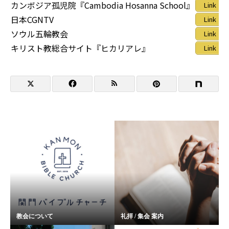
カンボジア孤児院『Cambodia Hosanna School』
Link
日本CGNTV
Link
ソウル五輪教会
Link
キリスト教総合サイト『ヒカリアレ』
Link
教会について
礼拝 / 集会 案内